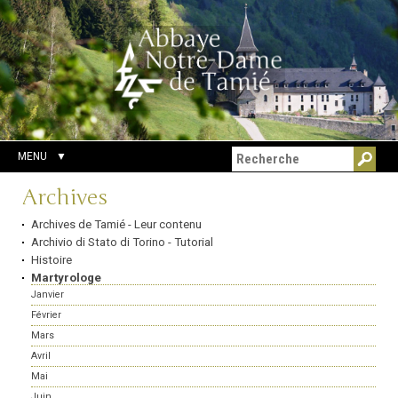
Aller
Outils
Chercher par
au
personnels
Recherche
contenu.
avancée…
|
Aller
à
la
navigation
MENU
Navigation
Archives
Archives de Tamié - Leur contenu
Archivio di Stato di Torino - Tutorial
Histoire
Martyrologe
Janvier
Février
Mars
Avril
Mai
Juin