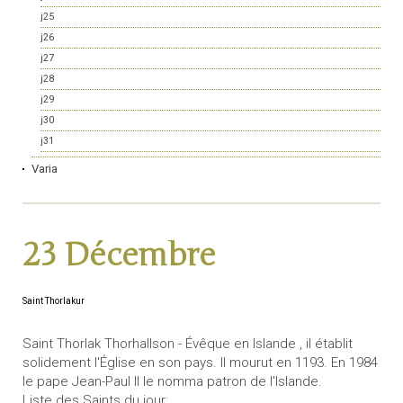
j25
j26
j27
j28
j29
j30
j31
Varia
23 Décembre
Saint Thorlakur
Saint Thorlak Thorhallson - Évêque en Islande , il établit
solidement l'Église en son pays. Il mourut en 1193. En 1984
le pape Jean-Paul II le nomma patron de l'Islande.
Liste des Saints du jour: