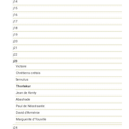
j14
j15
j16
j17
j18
j19
j20
j21
j22
j23
Victoire
Chrétiens crétois
Servulus
Thorlakur
Jean de Kenty
Abashade
Paul de Néocésarée
David d'Arménie
Marguerite d'Youville
j24