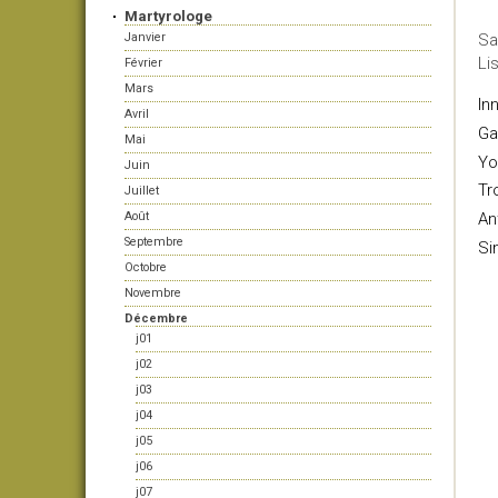
Martyrologe
Janvier
Sa
Li
Février
Mars
In
Avril
Ga
Mai
Yo
Juin
Tr
Juillet
Août
An
Septembre
Si
Octobre
Novembre
Décembre
j01
j02
j03
j04
j05
j06
j07