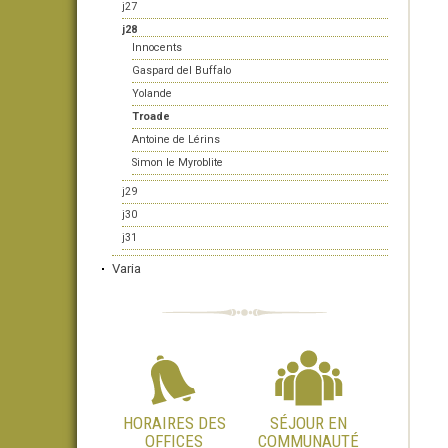
j27
j28
Innocents
Gaspard del Buffalo
Yolande
Troade
Antoine de Lérins
Simon le Myroblite
j29
j30
j31
Varia
HORAIRES DES
SÉJOUR EN
OFFICES
COMMUNAUTÉ