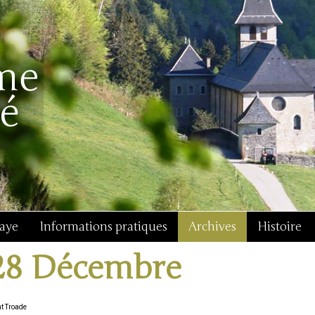
baye
Informations pratiques
Archives
Histoire
28 Décembre
nt Troade