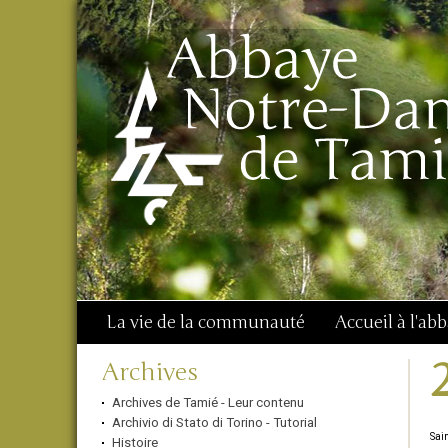
Aller
Outils
Chercher par
au
personnels
Recherche
contenu.
avancée…
|
Aller
à
la
navigation
La vie de la communauté
Accueil à l'ab
Navigation
Archives
Archives de Tamié - Leur contenu
Archivio di Stato di Torino - Tutorial
Sai
Histoire