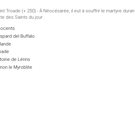
int Troade (+ 250) - À Néocésarée, il eut à souffrir le martyre dura
ste des Saints du jour:
nocents
spard del Buffalo
lande
oade
toine de Lérins
mon le Myroblite