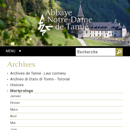
Aller
Outils
Chercher par
au
personnels
Recherche
contenu.
avancée…
|
Aller
à
la
navigation
MENU
Navigation
Archives
Archives de Tamié - Leur contenu
Archivio di Stato di Torino - Tutorial
Histoire
Martyrologe
Janvier
Février
Mars
Avril
Mai
Juin