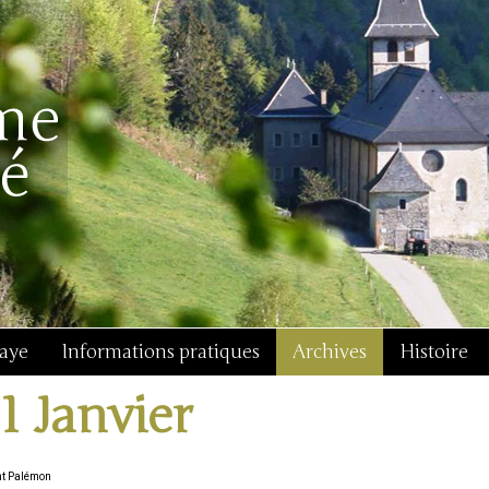
baye
Informations pratiques
Archives
Histoire
11 Janvier
nt Palémon