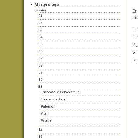
Martyrologe
Janvier
En
j01
Li
j02
Th
j03
Th
j04
Pa
j05
j06
Vit
j07
Pa
j08
j09
j10
j11
Théodose le Cénobiarque
Thomas de Cori
Palémon
Vital
Paulin
j12
j13