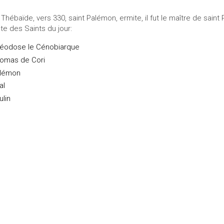
 Thébaïde, vers 330, saint Palémon, ermite, il fut le maître de sain
ste des Saints du jour:
éodose le Cénobiarque
omas de Cori
lémon
al
ulin