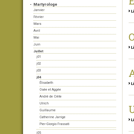
É
Martyrologe
Janvier
L
Février
Mars
Avril
O
Mai
Juin
L
Juillet
j01
j02
A
j03
j04
Élisabeth
L
Osée et Aggée
André de Crète
Ulrich
U
Guillaume
Catherine Jarrige
L
Pier-Giorgio Frassati
j05