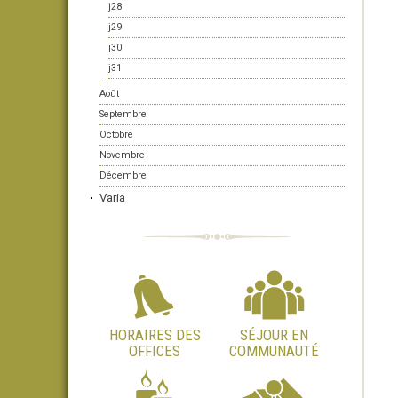
j28
j29
j30
j31
Août
Septembre
Octobre
Novembre
Décembre
Varia
HORAIRES DES
SÉJOUR EN
OFFICES
COMMUNAUTÉ