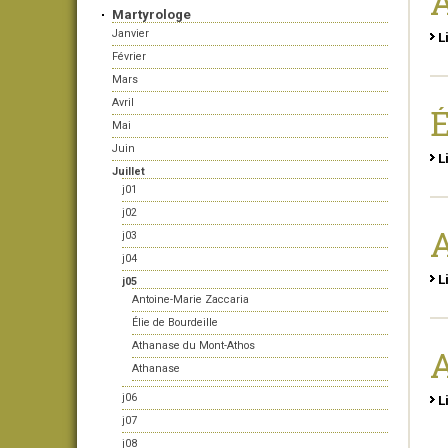
A
Martyrologe
Janvier
L
Février
Mars
Avril
É
Mai
Juin
L
Juillet
j01
j02
A
j03
j04
L
j05
Antoine-Marie Zaccaria
Élie de Bourdeille
Athanase du Mont-Athos
Athanase
j06
L
j07
j08