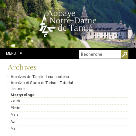
Aller
Outils
Chercher par
au
personnels
Recherche
contenu.
avancée…
|
Aller
à
la
navigation
MENU
Navigation
Archives
Archives de Tamié - Leur contenu
Archivio di Stato di Torino - Tutorial
Histoire
Martyrologe
Janvier
Février
Mars
Avril
Mai
Juin