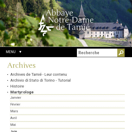
Aller
Outils
Chercher par
au
personnels
Recherche
contenu.
avancée…
|
Aller
à
la
navigation
MENU
Navigation
Archives
Archives de Tamié - Leur contenu
Archivio di Stato di Torino - Tutorial
Histoire
Martyrologe
Janvier
Février
Mars
Avril
Mai
Juin