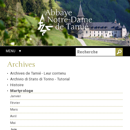
Aller
Outils
Chercher par
au
personnels
Recherche
contenu.
avancée…
|
Aller
à
la
navigation
MENU
Navigation
Archives
Archives de Tamié - Leur contenu
Archivio di Stato di Torino - Tutorial
Histoire
Martyrologe
Janvier
Février
Mars
Avril
Mai
Juin