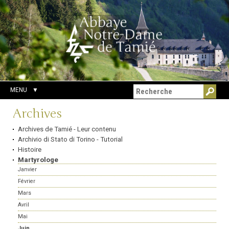
Aller
Outils
Chercher par
au
personnels
Recherche
contenu.
avancée…
|
Aller
à
la
navigation
MENU
Navigation
Archives
Archives de Tamié - Leur contenu
Archivio di Stato di Torino - Tutorial
Histoire
Martyrologe
Janvier
Février
Mars
Avril
Mai
Juin