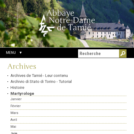
Aller
Outils
Chercher par
au
personnels
Recherche
contenu.
avancée…
|
Aller
à
la
navigation
MENU
Navigation
Archives
Archives de Tamié - Leur contenu
Archivio di Stato di Torino - Tutorial
Histoire
Martyrologe
Janvier
Février
Mars
Avril
Mai
Juin