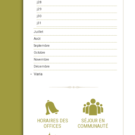
j28
j29
j30
j31
Juillet
Août
Septembre
Octobre
Novembre
Décembre
Varia
HORAIRES DES
SÉJOUR EN
OFFICES
COMMUNAUTÉ