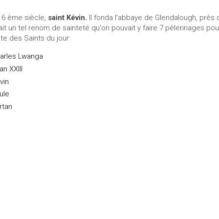
 6 ème siècle,
saint Kévin.
Il fonda l'abbaye de Glendalough, près d
ait un tel renom de sainteté qu'on pouvait y faire 7 pèlerinages po
ste des Saints du jour:
arles Lwanga
an XXIII
vin
ule
rtan