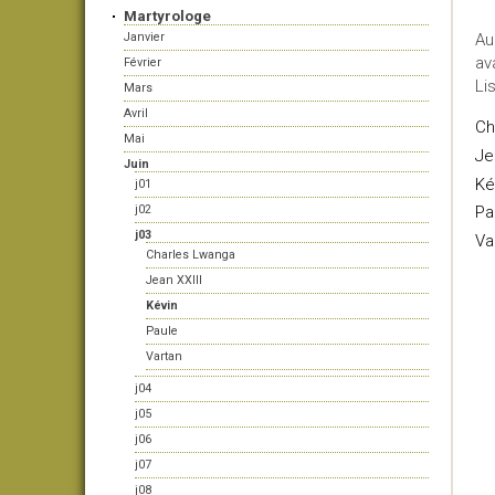
Martyrologe
Janvier
Au
av
Février
Li
Mars
Avril
Ch
Mai
Je
Juin
Ké
j01
j02
Pa
j03
Va
Charles Lwanga
Jean XXIII
Kévin
Paule
Vartan
j04
j05
j06
j07
j08