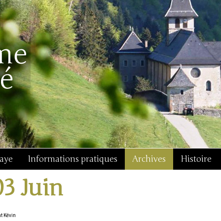
baye
Informations pratiques
Archives
Histoire
03 Juin
t Kévin