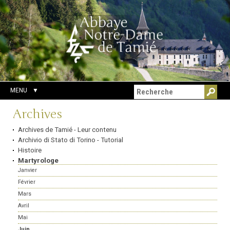
Aller
Outils
Chercher par
au
personnels
Recherche
contenu.
avancée…
|
Aller
à
la
navigation
MENU
Navigation
Archives
Archives de Tamié - Leur contenu
Archivio di Stato di Torino - Tutorial
Histoire
Martyrologe
Janvier
Février
Mars
Avril
Mai
Juin