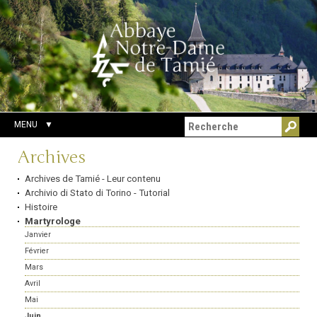
Aller
Outils
Chercher par
au
personnels
Recherche
contenu.
avancée…
|
Aller
à
la
navigation
MENU
Navigation
Archives
Archives de Tamié - Leur contenu
Archivio di Stato di Torino - Tutorial
Histoire
Martyrologe
Janvier
Février
Mars
Avril
Mai
Juin