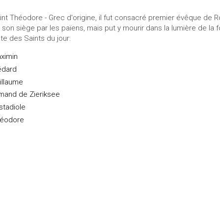
int Théodore - Grec d'origine, il fut consacré premier évêque de R
 son siège par les païens, mais put y mourir dans la lumière de la f
ste des Saints du jour:
ximin
dard
illaume
mand de Zieriksee
stadiole
éodore