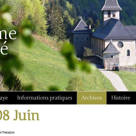
baye
Informations pratiques
Archives
Histoire
08 Juin
nt Théodore