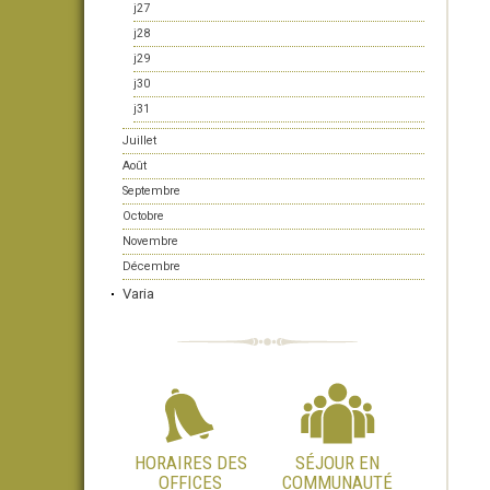
j27
j28
j29
j30
j31
Juillet
Août
Septembre
Octobre
Novembre
Décembre
Varia
HORAIRES DES
SÉJOUR EN
OFFICES
COMMUNAUTÉ