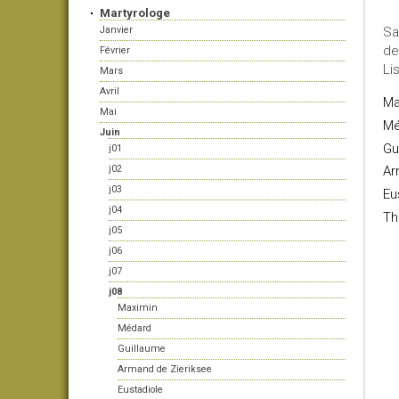
Martyrologe
Janvier
Sa
de
Février
Li
Mars
Avril
Ma
Mai
Mé
Juin
Gu
j01
j02
Ar
j03
Eu
j04
Th
j05
j06
j07
j08
Maximin
Médard
Guillaume
Armand de Zieriksee
Eustadiole