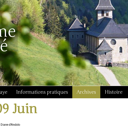
baye
Informations pratiques
Archives
Histoire
09 Juin
 Diane d'Andolo