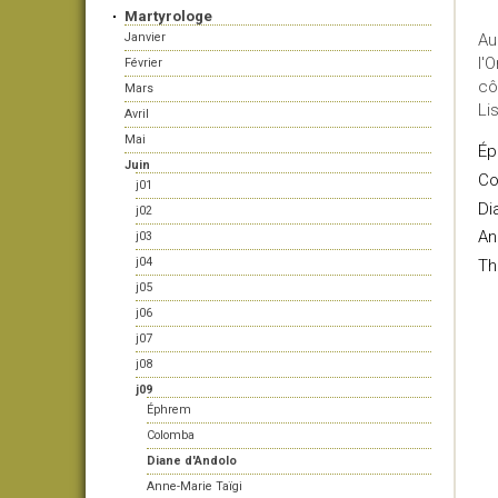
Martyrologe
Janvier
Au
l'
Février
cô
Mars
Li
Avril
Mai
Ép
Juin
Co
j01
Di
j02
An
j03
j04
Th
j05
j06
j07
j08
j09
Éphrem
Colomba
Diane d'Andolo
Anne-Marie Taïgi