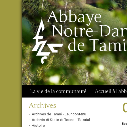
Aller
Outils
Chercher par
au
personnels
Recherche
contenu.
avancée…
|
Aller
à
la
navigation
La vie de la communauté
Accueil à l'ab
Navigation
Archives
Archives de Tamié - Leur contenu
Archivio di Stato di Torino - Tutorial
Bse
Histoire