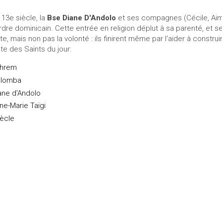
 13e siècle, la
Bse Diane D'Andolo
et ses compagnes (Cécile, Aimé
Ordre dominicain. Cette entrée en religion déplut à sa parenté, et ses
te, mais non pas la volonté : ils finirent même par l'aider à constru
ste des Saints du jour:
hrem
lomba
ane d'Andolo
ne-Marie Taïgi
ècle