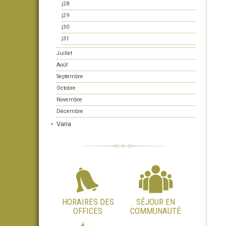
j28
j29
j30
j31
Juillet
Août
Septembre
Octobre
Novembre
Décembre
Varia
HORAIRES DES
SÉJOUR EN
OFFICES
COMMUNAUTÉ