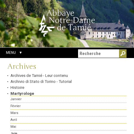
Aller
Outils
Chercher par
au
personnels
Recherche
contenu.
avancée…
|
Aller
à
la
navigation
MENU
Navigation
Archives
Archives de Tamié - Leur contenu
Archivio di Stato di Torino - Tutorial
Histoire
Martyrologe
Janvier
Février
Mars
Avril
Mai
Juin