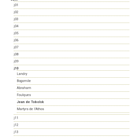
j01
j02
j03
j04
j05
j06
j07
j08
j09
j10
Landry
Bogomile
Abraham
Foulques
Jean de Tobolsk
Martyrs de l'Athos
j11
j12
j13