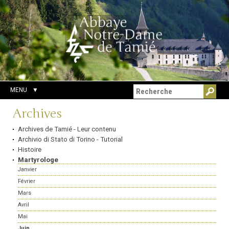
Aller
Outils
Chercher par
au
personnels
Recherche
contenu.
avancée…
|
Aller
à
la
navigation
MENU
Navigation
Archives
Archives de Tamié - Leur contenu
Archivio di Stato di Torino - Tutorial
Histoire
Martyrologe
Janvier
Février
Mars
Avril
Mai
Juin