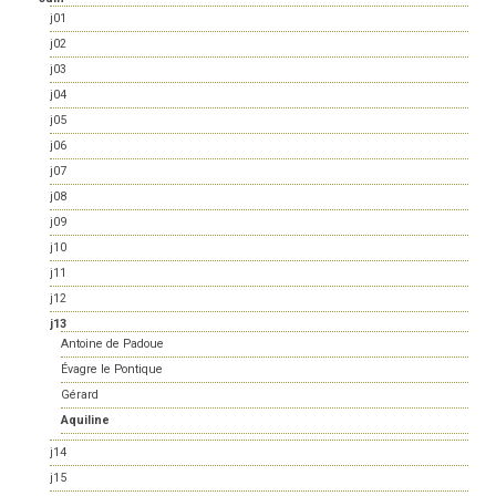
j01
j02
j03
j04
j05
j06
j07
j08
j09
j10
j11
j12
j13
Antoine de Padoue
Évagre le Pontique
Gérard
Aquiline
j14
j15