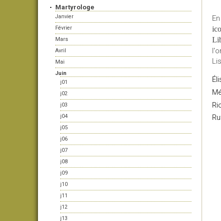
Martyrologe
Janvier
En
Février
ico
Li
Mars
l'
Avril
Li
Mai
Juin
Él
j01
Mé
j02
Ri
j03
j04
Ru
j05
j06
j07
j08
j09
j10
j11
j12
j13