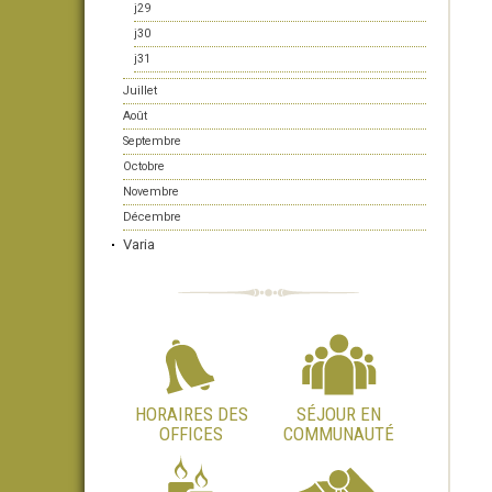
j29
j30
j31
Juillet
Août
Septembre
Octobre
Novembre
Décembre
Varia
HORAIRES DES
SÉJOUR EN
OFFICES
COMMUNAUTÉ