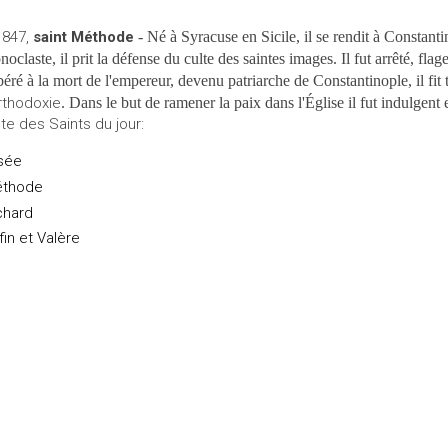
 847,
saint Méthode
- Né à Syracuse en Sicile, il se rendit à Constanti
noclaste, il prit la défense du culte des saintes images. Il fut arrêté, fla
béré à la mort de l'empereur, devenu patriarche de Constantinople, il fit
orthodoxie
.
Dans le but de ramener la paix dans l'Église
il fut
indulgent e
ste des Saints du jour:
isée
thode
chard
fin et Valère