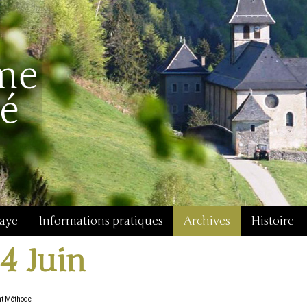
baye
Informations pratiques
Archives
Histoire
14 Juin
nt Méthode