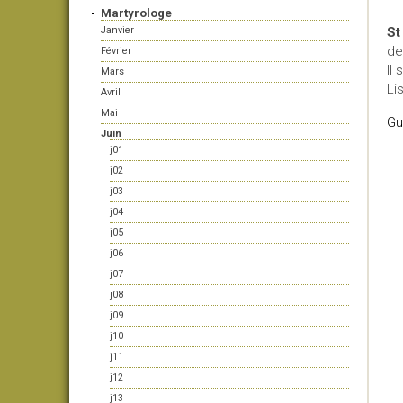
Martyrologe
Janvier
St
de
Février
Il 
Mars
Li
Avril
Mai
Gu
Juin
j01
j02
j03
j04
j05
j06
j07
j08
j09
j10
j11
j12
j13