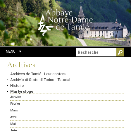
Aller
Outils
Chercher par
au
personnels
Recherche
contenu.
avancée…
|
Aller
à
la
navigation
MENU
Navigation
Archives
Archives de Tamié - Leur contenu
Archivio di Stato di Torino - Tutorial
Histoire
Martyrologe
Janvier
Février
Mars
Avril
Mai
Juin