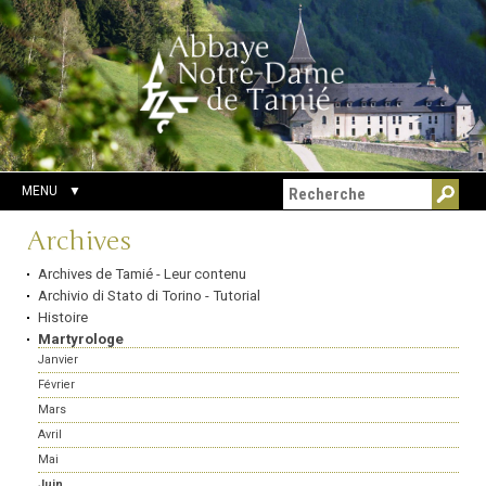
Aller
Outils
Chercher par
au
personnels
Recherche
contenu.
avancée…
|
Aller
à
la
navigation
MENU
Navigation
Archives
Archives de Tamié - Leur contenu
Archivio di Stato di Torino - Tutorial
Histoire
Martyrologe
Janvier
Février
Mars
Avril
Mai
Juin