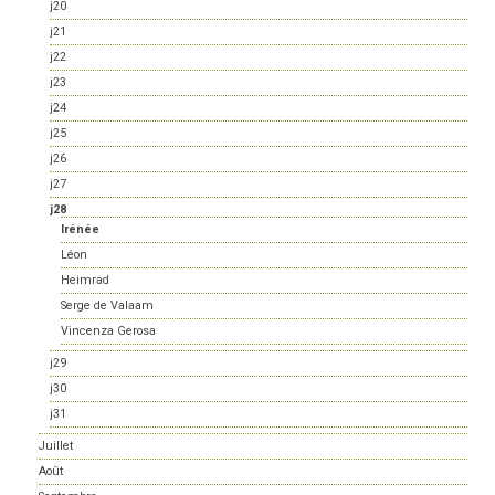
j20
j21
j22
j23
j24
j25
j26
j27
j28
Irénée
Léon
Heimrad
Serge de Valaam
Vincenza Gerosa
j29
j30
j31
Juillet
Août