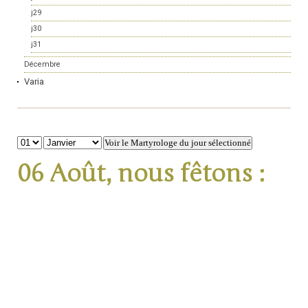
j29
j30
j31
Décembre
Varia
06 Août, nous fêtons :