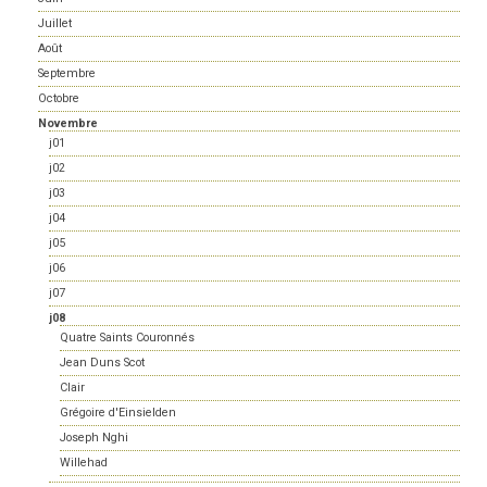
Juillet
Août
Septembre
Octobre
Novembre
j01
j02
j03
j04
j05
j06
j07
j08
Quatre Saints Couronnés
Jean Duns Scot
Clair
Grégoire d'Einsielden
Joseph Nghi
Willehad