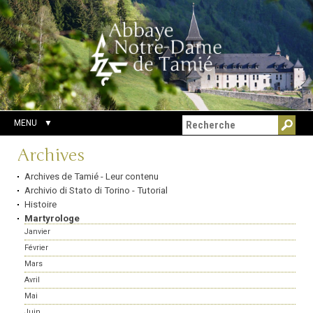
Aller
Outils
Chercher par
au
personnels
Recherche
contenu.
avancée…
|
Aller
à
la
navigation
MENU
Navigation
Archives
Archives de Tamié - Leur contenu
Archivio di Stato di Torino - Tutorial
Histoire
Martyrologe
Janvier
Février
Mars
Avril
Mai
Juin