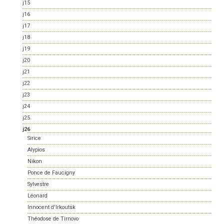
j15
j16
j17
j18
j19
j20
j21
j22
j23
j24
j25
j26
Sirice
Alypios
Nikon
Ponce de Faucigny
Sylvestre
Léonard
Innocent d'Irkoutsk
Théodose de Tirnovo