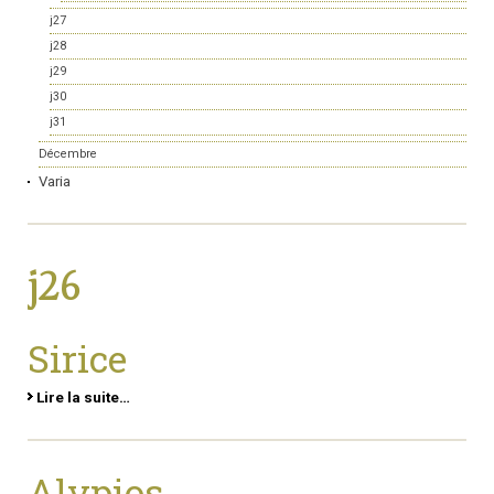
j27
j28
j29
j30
j31
Décembre
Varia
j26
Sirice
Lire la suite…
Alypios