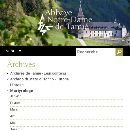
Aller
Outils
Chercher par
au
personnels
Recherche
contenu.
avancée…
|
Aller
à
la
navigation
MENU
Navigation
Archives
Archives de Tamié - Leur contenu
Archivio di Stato di Torino - Tutorial
Histoire
Martyrologe
Janvier
Février
Mars
Avril
Mai
Juin