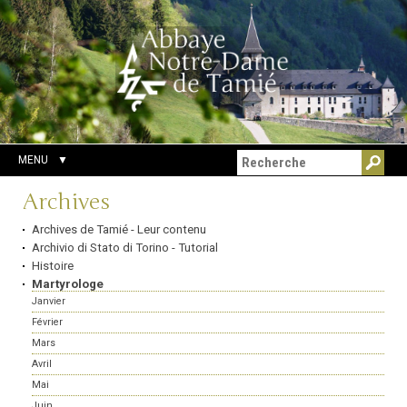
Aller
Outils
Chercher par
au
personnels
Recherche
contenu.
avancée…
|
Aller
à
la
navigation
MENU
Navigation
Archives
Archives de Tamié - Leur contenu
Archivio di Stato di Torino - Tutorial
Histoire
Martyrologe
Janvier
Février
Mars
Avril
Mai
Juin