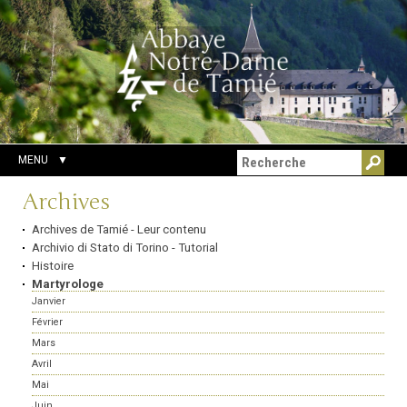
Aller
Outils
Chercher par
au
personnels
Recherche
contenu.
avancée…
|
Aller
à
la
navigation
MENU
Navigation
Archives
Archives de Tamié - Leur contenu
Archivio di Stato di Torino - Tutorial
Histoire
Martyrologe
Janvier
Février
Mars
Avril
Mai
Juin