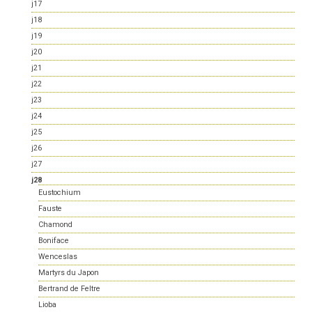
j17
j18
j19
j20
j21
j22
j23
j24
j25
j26
j27
j28
Eustochium
Fauste
Chamond
Boniface
Wenceslas
Martyrs du Japon
Bertrand de Feltre
Lioba