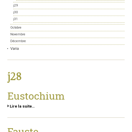
j29
j30
j31
Octobre
Novembre
Décembre
Varia
j28
Eustochium
Lire la suite…
Fauste