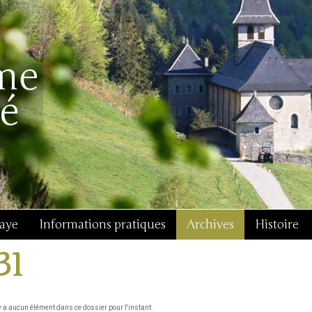
baye
Informations pratiques
Archives
Histoire
31
'y a aucun élément dans ce dossier pour l'instant.