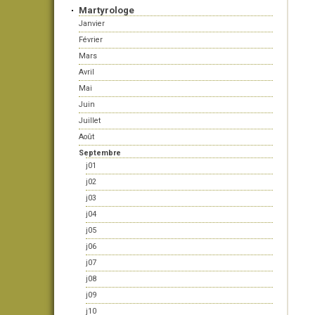
Martyrologe
Janvier
Février
Mars
Avril
Mai
Juin
Juillet
Août
Septembre
j01
j02
j03
j04
j05
j06
j07
j08
j09
j10