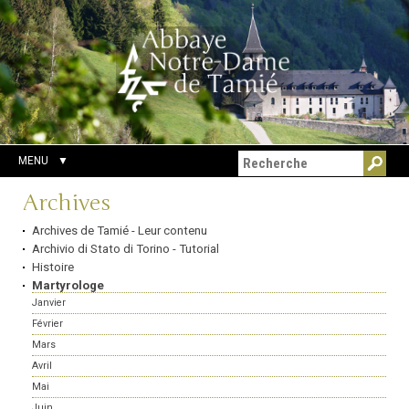
Aller
Outils
Chercher par
au
personnels
Recherche
contenu.
avancée…
|
Aller
à
la
navigation
MENU
Navigation
Archives
Archives de Tamié - Leur contenu
Archivio di Stato di Torino - Tutorial
Histoire
Martyrologe
Janvier
Février
Mars
Avril
Mai
Juin