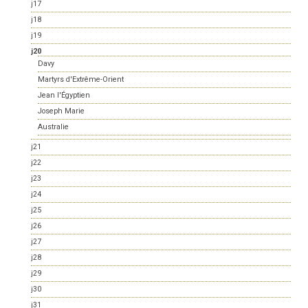
j17
j18
j19
j20
Davy
Martyrs d'Extrême-Orient
Jean l'Égyptien
Joseph Marie
Australie
j21
j22
j23
j24
j25
j26
j27
j28
j29
j30
j31