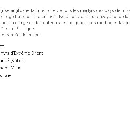
Église anglicane fait mémoire de tous les martyrs des pays de miss
leridge Patteson tué en 1871. Né à Londres, il fut envoyé fondé la
rmer un clergé et des catéchistes indigènes, ses méthodes favori
s îles du Pacifique.
ste des Saints du jour:
vy
rtyrs d'Extrême-Orient
an l'Égyptien
seph Marie
stralie