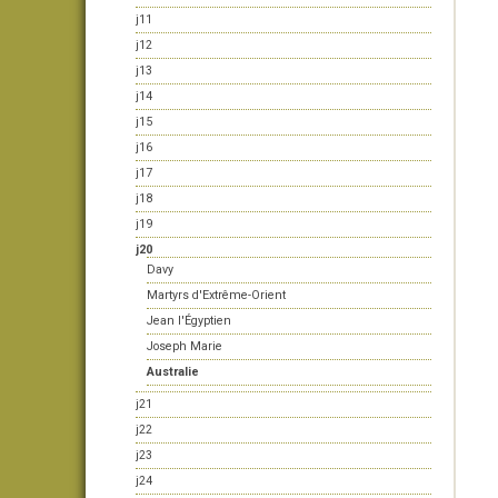
j11
j12
j13
j14
j15
j16
j17
j18
j19
j20
Davy
Martyrs d'Extrême-Orient
Jean l'Égyptien
Joseph Marie
Australie
j21
j22
j23
j24