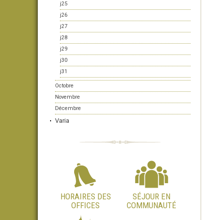
j25
j26
j27
j28
j29
j30
j31
Octobre
Novembre
Décembre
Varia
HORAIRES DES
SÉJOUR EN
OFFICES
COMMUNAUTÉ