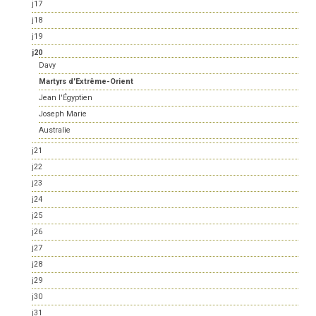
j17
j18
j19
j20
Davy
Martyrs d'Extrême-Orient
Jean l'Égyptien
Joseph Marie
Australie
j21
j22
j23
j24
j25
j26
j27
j28
j29
j30
j31