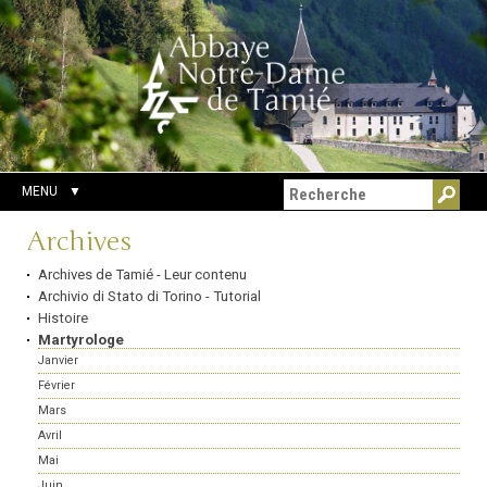
Aller
Outils
Chercher par
au
personnels
Recherche
contenu.
avancée…
|
Aller
à
la
navigation
MENU
Navigation
Archives
Archives de Tamié - Leur contenu
Archivio di Stato di Torino - Tutorial
Histoire
Martyrologe
Janvier
Février
Mars
Avril
Mai
Juin