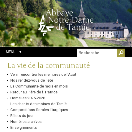
Aller
Outils
Chercher par
au
personnels
Recherche
contenu.
avancée…
|
Aller
à
la
navigation
MENU
Navigation
La vie de la communauté
Venir rencontrer les membres de l'Acat
Nos rendez-vous de l'été
La Communauté de mois en mois
Retour au Père de f. Patrice
Homélies 2025-2026
Les chants des moines de Tamié
Compositions florales liturgiques
Billets du jour
Homélies archives
Enseignements