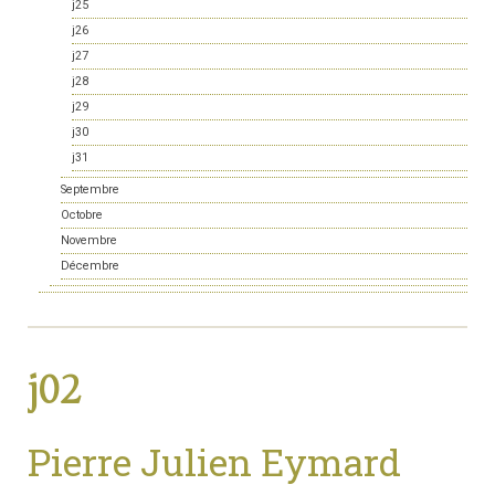
j25
j26
j27
j28
j29
j30
j31
Septembre
Octobre
Novembre
Décembre
j02
Pierre Julien Eymard