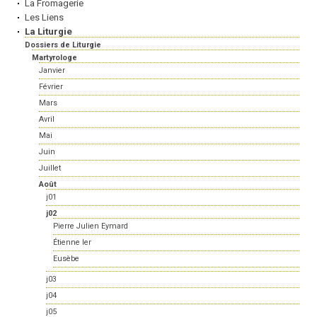
La Fromagerie
Les Liens
La Liturgie
Dossiers de Liturgie
Martyrologe
Janvier
Février
Mars
Avril
Mai
Juin
Juillet
Août
j01
j02
Pierre Julien Eymard
Étienne Ier
Eusèbe
j03
j04
j05