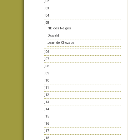
j02
j03
j04
j05
ND des Neiges
Oswald
Jean de Chozeba
j06
j07
j08
j09
j10
j11
j12
j13
j14
j15
j16
j17
j18