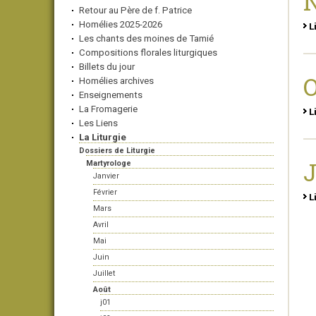
N
Retour au Père de f. Patrice
Homélies 2025-2026
L
Les chants des moines de Tamié
Compositions florales liturgiques
Billets du jour
Homélies archives
Enseignements
La Fromagerie
L
Les Liens
La Liturgie
Dossiers de Liturgie
J
Martyrologe
Janvier
Février
L
Mars
Avril
Mai
Juin
Juillet
Août
j01