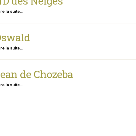
D des Neiges
ire la suite…
Oswald
ire la suite…
ean de Chozeba
ire la suite…