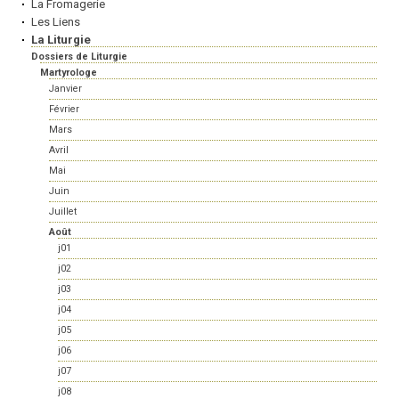
La Fromagerie
Les Liens
La Liturgie
Dossiers de Liturgie
Martyrologe
Janvier
Février
Mars
Avril
Mai
Juin
Juillet
Août
j01
j02
j03
j04
j05
j06
j07
j08