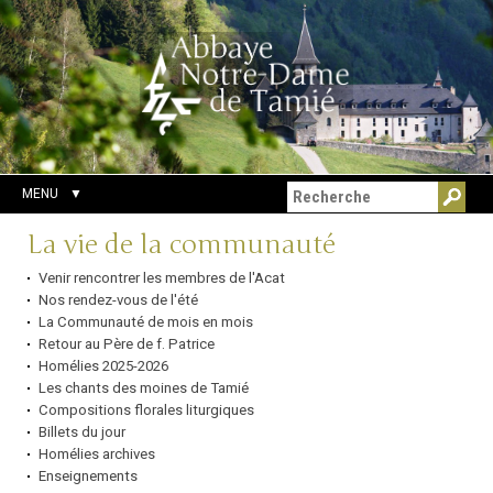
Aller
Outils
Chercher par
au
personnels
Recherche
contenu.
avancée…
|
Aller
à
la
navigation
MENU
Navigation
La vie de la communauté
Venir rencontrer les membres de l'Acat
Nos rendez-vous de l'été
La Communauté de mois en mois
Retour au Père de f. Patrice
Homélies 2025-2026
Les chants des moines de Tamié
Compositions florales liturgiques
Billets du jour
Homélies archives
Enseignements