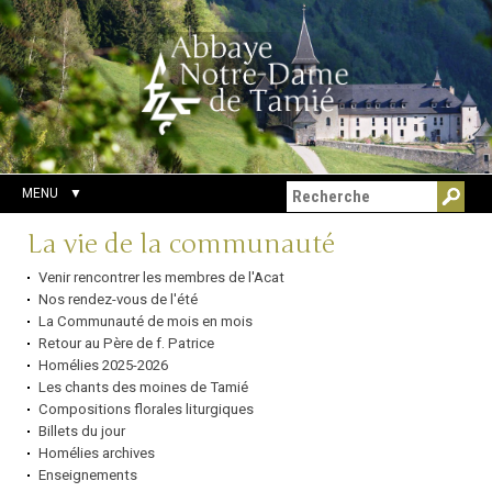
Aller
Outils
Chercher par
au
personnels
Recherche
contenu.
avancée…
|
Aller
à
la
navigation
MENU
Navigation
La vie de la communauté
Venir rencontrer les membres de l'Acat
Nos rendez-vous de l'été
La Communauté de mois en mois
Retour au Père de f. Patrice
Homélies 2025-2026
Les chants des moines de Tamié
Compositions florales liturgiques
Billets du jour
Homélies archives
Enseignements