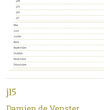
j28
j29
j30
j31
Mai
Juin
Juillet
Août
Septembre
Octobre
Novembre
Décembre
j15
Damien de Venster