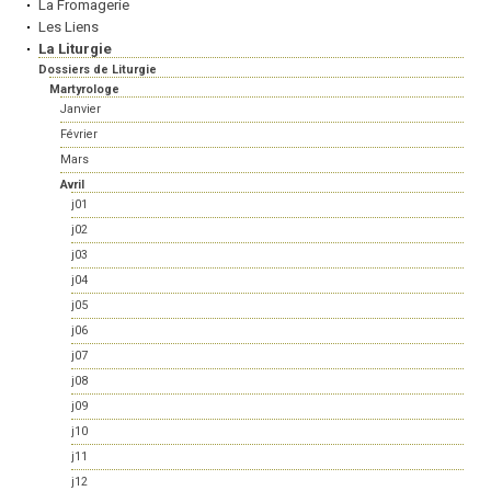
La Fromagerie
Les Liens
La Liturgie
Dossiers de Liturgie
Martyrologe
Janvier
Février
Mars
Avril
j01
j02
j03
j04
j05
j06
j07
j08
j09
j10
j11
j12