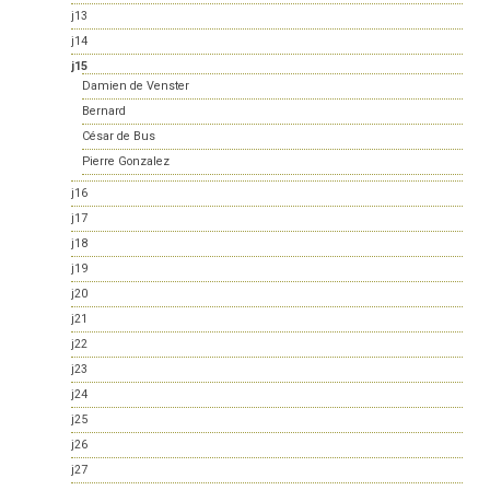
j13
j14
j15
Damien de Venster
Bernard
César de Bus
Pierre Gonzalez
j16
j17
j18
j19
j20
j21
j22
j23
j24
j25
j26
j27