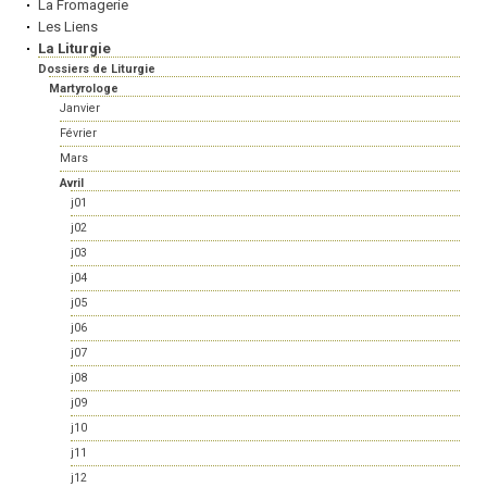
La Fromagerie
Les Liens
La Liturgie
Dossiers de Liturgie
Martyrologe
Janvier
Février
Mars
Avril
j01
j02
j03
j04
j05
j06
j07
j08
j09
j10
j11
j12