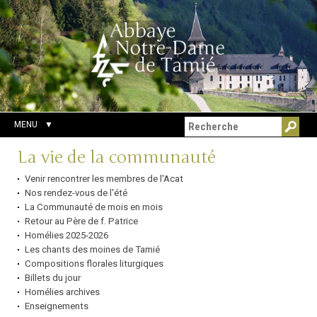
Aller
Outils
Chercher par
au
personnels
Recherche
contenu.
avancée…
|
Aller
à
la
navigation
MENU
Navigation
La vie de la communauté
Venir rencontrer les membres de l'Acat
Nos rendez-vous de l'été
La Communauté de mois en mois
Retour au Père de f. Patrice
Homélies 2025-2026
Les chants des moines de Tamié
Compositions florales liturgiques
Billets du jour
Homélies archives
Enseignements