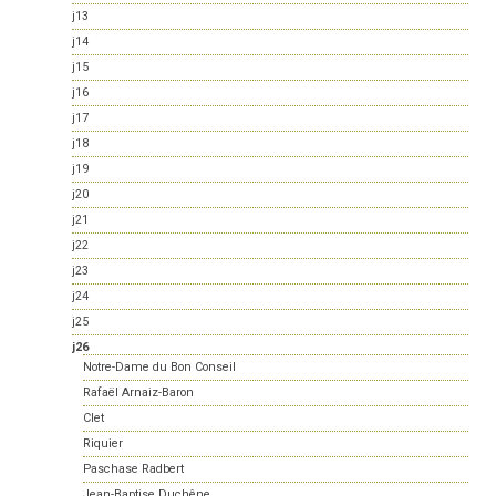
j13
j14
j15
j16
j17
j18
j19
j20
j21
j22
j23
j24
j25
j26
Notre-Dame du Bon Conseil
Rafaël Arnaiz-Baron
Clet
Riquier
Paschase Radbert
Jean-Baptise Duchêne