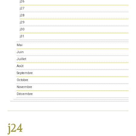
j26
j27
j28
j29
j30
j31
Mai
Juin
Juillet
Août
Septembre
Octobre
Novembre
Décembre
j24