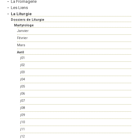
La Fromagerie
Les Liens
La Liturgie
Dossiers de Liturgie
Martyrologe
Janvier
Février
Mars
Avril
j01
j02
j03
j04
j05
j06
j07
j08
j09
j10
j11
j12