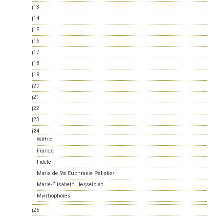
j13
j14
j15
j16
j17
j18
j19
j20
j21
j22
j23
j24
Wilfrid
Franca
Fidèle
Marie de Ste Euphrasie Pelletier
Marie-Élisabeth Hesselblad.
Myrrhophores
j25