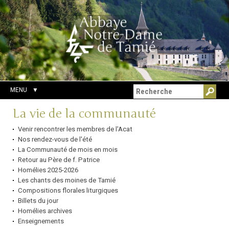
Aller
Outils
Chercher par
au
personnels
Recherche
contenu.
avancée…
|
Aller
à
la
navigation
MENU
Navigation
La vie de la communauté
Venir rencontrer les membres de l'Acat
Nos rendez-vous de l'été
La Communauté de mois en mois
Retour au Père de f. Patrice
Homélies 2025-2026
Les chants des moines de Tamié
Compositions florales liturgiques
Billets du jour
Homélies archives
Enseignements