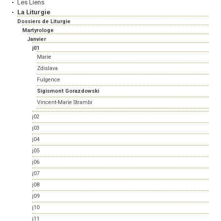
Les Liens
La Liturgie
Dossiers de Liturgie
Martyrologe
Janvier
j01
Marie
Zdislava
Fulgence
Sigismont Gorazdowski
Vincent-Marie Strambi
j02
j03
j04
j05
j06
j07
j08
j09
j10
j11