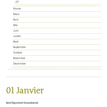
j31
Février
Mars
Avril
Mai
Juin
Juillet
Août
Septembre
Octobre
Novembre
Décembre
01 Janvier
Saint Sigismont Gorazdowski