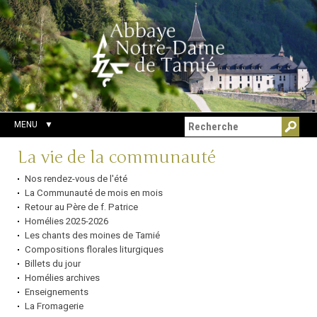
Aller
Outils
Chercher par
au
personnels
Recherche
contenu.
avancée…
|
Aller
à
la
navigation
MENU
Navigation
La vie de la communauté
Nos rendez-vous de l'été
La Communauté de mois en mois
Retour au Père de f. Patrice
Homélies 2025-2026
Les chants des moines de Tamié
Compositions florales liturgiques
Billets du jour
Homélies archives
Enseignements
La Fromagerie