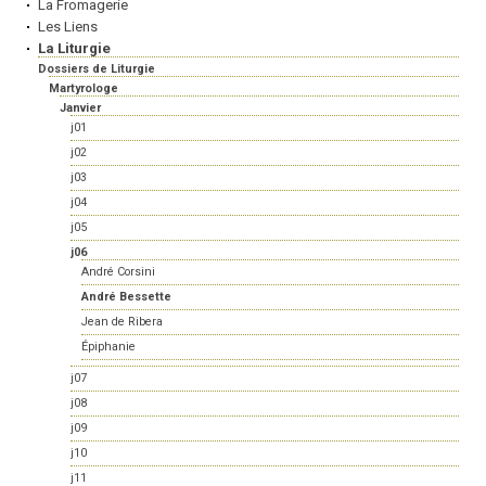
La Fromagerie
Les Liens
La Liturgie
Dossiers de Liturgie
Martyrologe
Janvier
j01
j02
j03
j04
j05
j06
André Corsini
André Bessette
Jean de Ribera
Épiphanie
j07
j08
j09
j10
j11