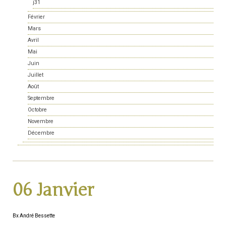
j31
Février
Mars
Avril
Mai
Juin
Juillet
Août
Septembre
Octobre
Novembre
Décembre
06 Janvier
Bx André Bessette