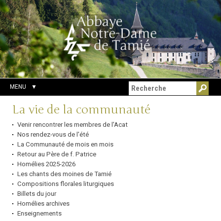
Aller
Outils
Chercher par
au
personnels
Recherche
contenu.
avancée…
|
Aller
à
la
navigation
MENU
Navigation
La vie de la communauté
Venir rencontrer les membres de l'Acat
Nos rendez-vous de l'été
La Communauté de mois en mois
Retour au Père de f. Patrice
Homélies 2025-2026
Les chants des moines de Tamié
Compositions florales liturgiques
Billets du jour
Homélies archives
Enseignements