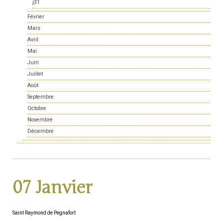
j31
Février
Mars
Avril
Mai
Juin
Juillet
Août
Septembre
Octobre
Novembre
Décembre
07 Janvier
Saint Raymond de Pegnafort