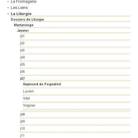
La Fromagerie
Les Liens
La Liturgie
Dossiers de Liturgie
Martyrologe
Janvier
j01
j02
j03
j04
j05
j06
j07
Raymond de Pegnafort
Lucien
Vital
Virginie
j08
j09
j10
j11