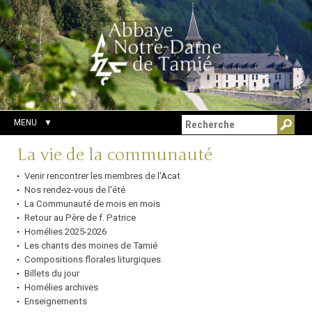
Aller
Outils
Chercher par
au
personnels
Recherche
contenu.
avancée…
|
Aller
à
la
navigation
MENU
Navigation
La vie de la communauté
Venir rencontrer les membres de l'Acat
Nos rendez-vous de l'été
La Communauté de mois en mois
Retour au Père de f. Patrice
Homélies 2025-2026
Les chants des moines de Tamié
Compositions florales liturgiques
Billets du jour
Homélies archives
Enseignements