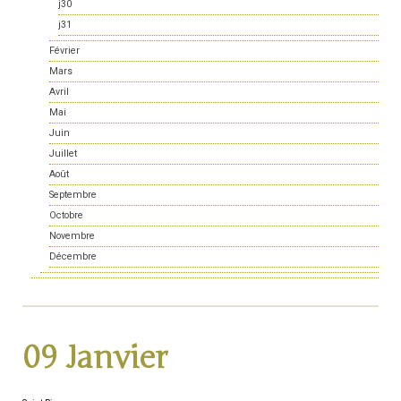
j30
j31
Février
Mars
Avril
Mai
Juin
Juillet
Août
Septembre
Octobre
Novembre
Décembre
09 Janvier