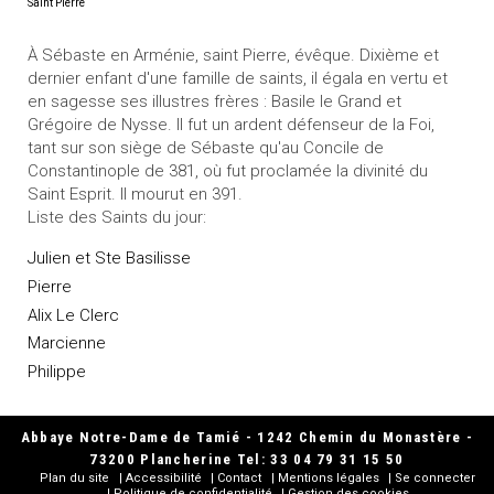
Saint Pierre
À Sébaste en Arménie, saint Pierre, évêque. Dixième et
dernier enfant d'une famille de saints, il égala en vertu et
en sagesse ses illustres frères : Basile le Grand et
Grégoire de Nysse. Il fut un ardent défenseur de la Foi,
tant sur son siège de Sébaste qu'au Concile de
Constantinople de 381, où fut proclamée la divinité du
Saint Esprit. Il mourut en 391.
Liste des Saints du jour:
Julien et Ste Basilisse
Pierre
Alix Le Clerc
Marcienne
Philippe
Abbaye Notre-Dame de Tamié - 1242 Chemin du Monastère -
73200 Plancherine Tel: 33 04 79 31 15 50
Plan du site
Accessibilité
Contact
Mentions légales
Se connecter
Politique de confidentialité
Gestion des cookies