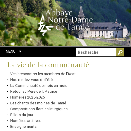
Aller
Outils
Chercher par
au
personnels
Recherche
contenu.
avancée…
|
Aller
à
la
navigation
MENU
Navigation
La vie de la communauté
Venir rencontrer les membres de l'Acat
Nos rendez-vous de l'été
La Communauté de mois en mois
Retour au Père de f. Patrice
Homélies 2025-2026
Les chants des moines de Tamié
Compositions florales liturgiques
Billets du jour
Homélies archives
Enseignements