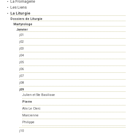
La Fromagerie
Les Liens
La Liturgie
Dossiers de Liturgie
Martyrologe
Janvier
j01
j02
j03
j04
j05
j06
j07
j08
j09
Julien et Ste Basilisse
Pierre
Alix Le Clerc
Marcienne
Philippe
j10