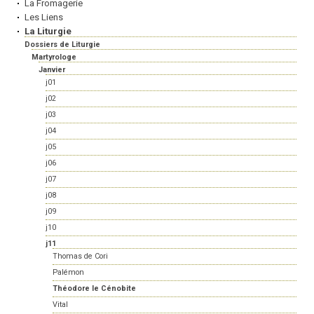
La Fromagerie
Les Liens
La Liturgie
Dossiers de Liturgie
Martyrologe
Janvier
j01
j02
j03
j04
j05
j06
j07
j08
j09
j10
j11
Thomas de Cori
Palémon
Théodore le Cénobite
Vital