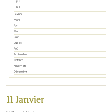
j30
j31
Février
Mars
Avril
Mai
Juin
Juillet
Août
Septembre
Octobre
Novembre
Décembre
11 Janvier