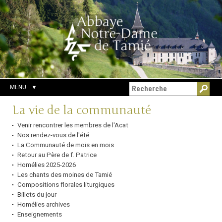
Aller
Outils
Chercher par
au
personnels
Recherche
contenu.
avancée…
|
Aller
à
la
navigation
MENU
Navigation
La vie de la communauté
Venir rencontrer les membres de l'Acat
Nos rendez-vous de l'été
La Communauté de mois en mois
Retour au Père de f. Patrice
Homélies 2025-2026
Les chants des moines de Tamié
Compositions florales liturgiques
Billets du jour
Homélies archives
Enseignements