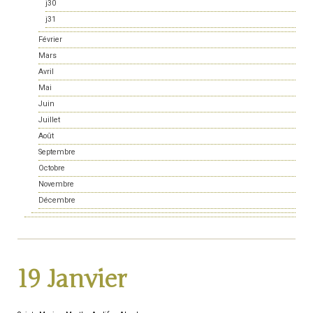
j30
j31
Février
Mars
Avril
Mai
Juin
Juillet
Août
Septembre
Octobre
Novembre
Décembre
19 Janvier