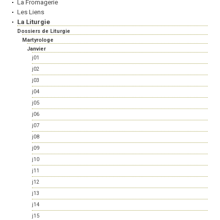
La Fromagerie
Les Liens
La Liturgie
Dossiers de Liturgie
Martyrologe
Janvier
j01
j02
j03
j04
j05
j06
j07
j08
j09
j10
j11
j12
j13
j14
j15