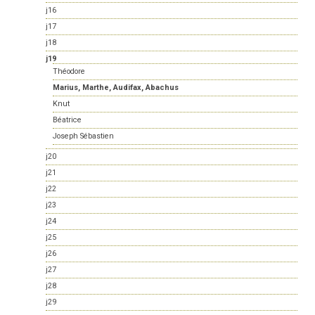
j16
j17
j18
j19
Théodore
Marius, Marthe, Audifax, Abachus
Knut
Béatrice
Joseph Sébastien
j20
j21
j22
j23
j24
j25
j26
j27
j28
j29