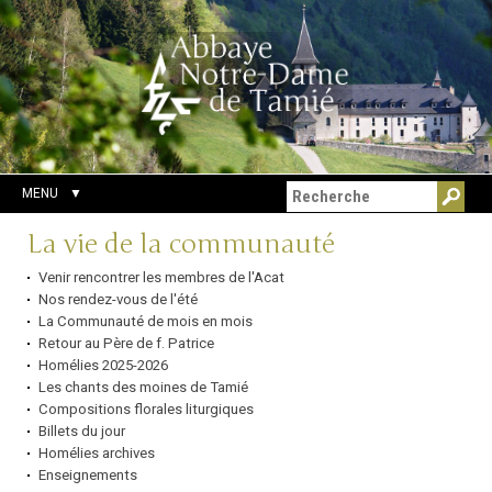
Aller
Outils
Chercher par
au
personnels
Recherche
contenu.
avancée…
|
Aller
à
la
navigation
MENU
Navigation
La vie de la communauté
Venir rencontrer les membres de l'Acat
Nos rendez-vous de l'été
La Communauté de mois en mois
Retour au Père de f. Patrice
Homélies 2025-2026
Les chants des moines de Tamié
Compositions florales liturgiques
Billets du jour
Homélies archives
Enseignements