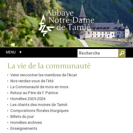
Aller
Outils
Chercher par
au
personnels
Recherche
contenu.
avancée…
|
Aller
à
la
navigation
MENU
Navigation
La vie de la communauté
Venir rencontrer les membres de l'Acat
Nos rendez-vous de l'été
La Communauté de mois en mois
Retour au Père de f. Patrice
Homélies 2025-2026
Les chants des moines de Tamié
Compositions florales liturgiques
Billets du jour
Homélies archives
Enseignements