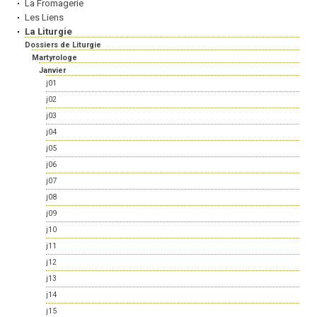
La Fromagerie
Les Liens
La Liturgie
Dossiers de Liturgie
Martyrologe
Janvier
j01
j02
j03
j04
j05
j06
j07
j08
j09
j10
j11
j12
j13
j14
j15