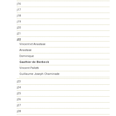
j16
j17
j18
j19
j20
j21
j22
Vincent et Anastase
Anastase
Dominique
Gauthier de Bierbeck
Vincent Pallotti
Guillaume Joseph Chaminade
j23
j24
j25
j26
j27
j28