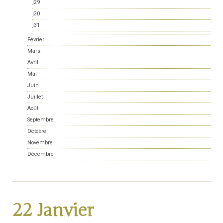
j29
j30
j31
Février
Mars
Avril
Mai
Juin
Juillet
Août
Septembre
Octobre
Novembre
Décembre
22 Janvier