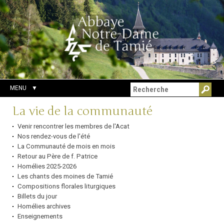
Aller
Outils
Chercher par
au
personnels
Recherche
contenu.
avancée…
|
Aller
à
la
navigation
MENU
Navigation
La vie de la communauté
Venir rencontrer les membres de l'Acat
Nos rendez-vous de l'été
La Communauté de mois en mois
Retour au Père de f. Patrice
Homélies 2025-2026
Les chants des moines de Tamié
Compositions florales liturgiques
Billets du jour
Homélies archives
Enseignements