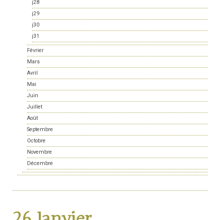
j28
j29
j30
j31
Février
Mars
Avril
Mai
Juin
Juillet
Août
Septembre
Octobre
Novembre
Décembre
26 Janvier