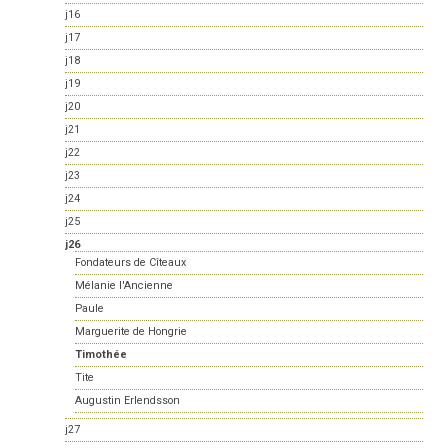
j16
j17
j18
j19
j20
j21
j22
j23
j24
j25
j26
Fondateurs de Cîteaux
Mélanie l'Ancienne
Paule
Marguerite de Hongrie
Timothée
Tite
Augustin Erlendsson
j27