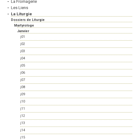
La Fromagerie
Les Liens
La Liturgie
Dossiers de Liturgie
Martyrologe
Janvier
j01
j02
j03
j04
j05
j06
j07
j08
j09
j10
j11
j12
j13
j14
j15