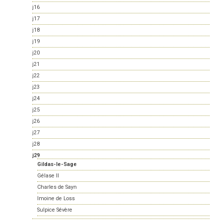
j16
j17
j18
j19
j20
j21
j22
j23
j24
j25
j26
j27
j28
j29
Gildas-le-Sage
Gélase II
Charles de Sayn
Imoine de Loss
Sulpice Sévère