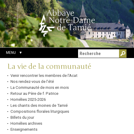
Aller
Outils
Chercher par
au
personnels
Recherche
contenu.
avancée…
|
Aller
à
la
navigation
MENU
Navigation
La vie de la communauté
Venir rencontrer les membres de l'Acat
Nos rendez-vous de l'été
La Communauté de mois en mois
Retour au Père de f. Patrice
Homélies 2025-2026
Les chants des moines de Tamié
Compositions florales liturgiques
Billets du jour
Homélies archives
Enseignements