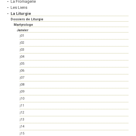
La Fromagerie
Les Liens
La Liturgie
Dossiers de Liturgie
Martyrologe
Janvier
j01
j02
j03
j04
j05
j06
j07
j08
j09
j10
j11
j12
j13
j14
j15