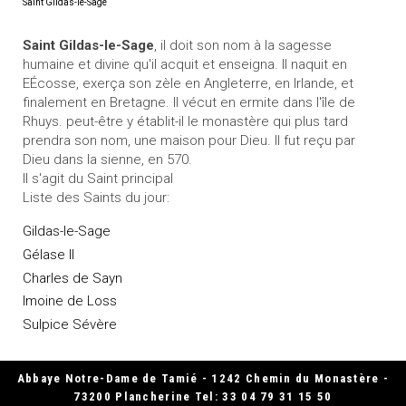
Saint Gildas-le-Sage
Saint Gildas-le-Sage
, il doit son nom à la sagesse
humaine et divine qu'il acquit et enseigna. Il naquit en
EÉcosse, exerça son zèle en Angleterre, en Irlande, et
finalement en Bretagne. Il vécut en ermite dans l'île de
Rhuys. peut-être y établit-il le monastère qui plus tard
prendra son nom, une maison pour Dieu. Il fut reçu par
Dieu dans la sienne, en 570.
Il s'agit du Saint principal
Liste des Saints du jour:
Gildas-le-Sage
Gélase II
Charles de Sayn
Imoine de Loss
Sulpice Sévère
Abbaye Notre-Dame de Tamié - 1242 Chemin du Monastère -
73200 Plancherine Tel: 33 04 79 31 15 50