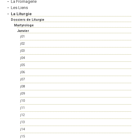
La Fromagerie
Les Liens
La Liturgie
Dossiers de Liturgie
Martyrologe
Janvier
j01
j02
j03
j04
j05
j06
j07
j08
j09
j10
j11
j12
j13
j14
j15