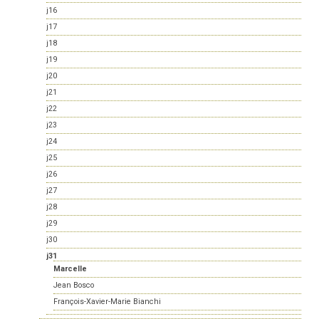
j16
j17
j18
j19
j20
j21
j22
j23
j24
j25
j26
j27
j28
j29
j30
j31
Marcelle
Jean Bosco
François-Xavier-Marie Bianchi