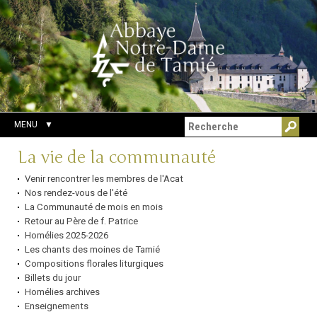
Aller
Outils
Chercher par
au
personnels
Recherche
contenu.
avancée…
|
Aller
à
la
navigation
MENU
Navigation
La vie de la communauté
Venir rencontrer les membres de l'Acat
Nos rendez-vous de l'été
La Communauté de mois en mois
Retour au Père de f. Patrice
Homélies 2025-2026
Les chants des moines de Tamié
Compositions florales liturgiques
Billets du jour
Homélies archives
Enseignements