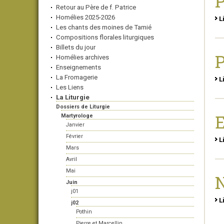
P
Retour au Père de f. Patrice
Homélies 2025-2026
L
Les chants des moines de Tamié
Compositions florales liturgiques
Billets du jour
P
Homélies archives
Enseignements
La Fromagerie
L
Les Liens
La Liturgie
Dossiers de Liturgie
Martyrologe
Janvier
Février
L
Mars
Avril
Mai
N
Juin
j01
L
j02
Pothin
Pierre et Marcellin