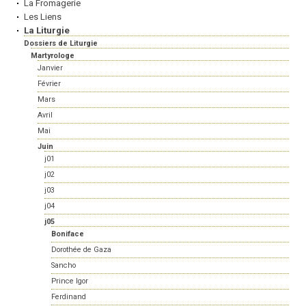
La Fromagerie
Les Liens
La Liturgie
Dossiers de Liturgie
Martyrologe
Janvier
Février
Mars
Avril
Mai
Juin
j01
j02
j03
j04
j05
Boniface
Dorothée de Gaza
Sancho
Prince Igor
Ferdinand