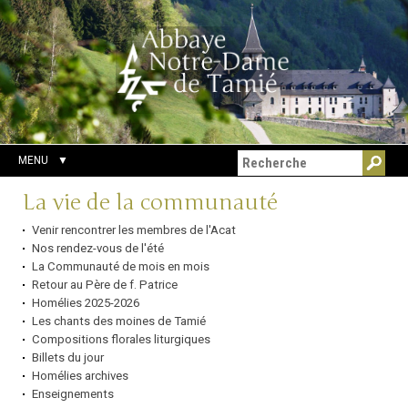
Aller
Outils
Chercher par
au
personnels
Recherche
contenu.
avancée…
|
Aller
à
la
navigation
MENU
Navigation
La vie de la communauté
Venir rencontrer les membres de l'Acat
Nos rendez-vous de l'été
La Communauté de mois en mois
Retour au Père de f. Patrice
Homélies 2025-2026
Les chants des moines de Tamié
Compositions florales liturgiques
Billets du jour
Homélies archives
Enseignements