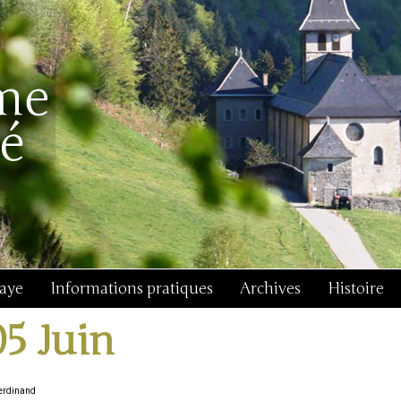
baye
Informations pratiques
Archives
Histoire
05 Juin
Ferdinand