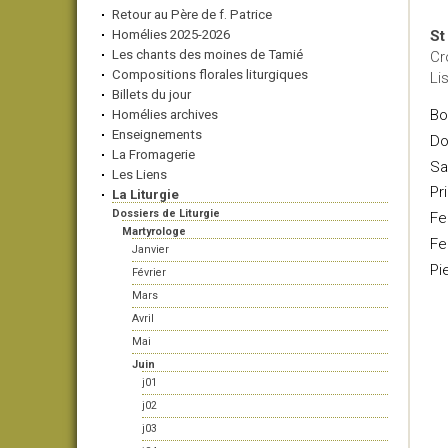
Retour au Père de f. Patrice
Homélies 2025-2026
St
Les chants des moines de Tamié
Cr
Compositions florales liturgiques
Li
Billets du jour
Bo
Homélies archives
Enseignements
Do
La Fromagerie
Sa
Les Liens
Pr
La Liturgie
Dossiers de Liturgie
Fe
Martyrologe
Fe
Janvier
Pi
Février
Mars
Avril
Mai
Juin
j01
j02
j03