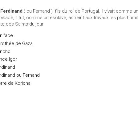
 Ferdinand
( ou Fernand ), fils du roi de Portugal. Il vivait comme u
oisade, il fut, comme un esclave, astreint aux travaux les plus humi
ste des Saints du jour:
niface
rothée de Gaza
ncho
ince Igor
rdinand
rdinand ou Fernand
erre de Koricha