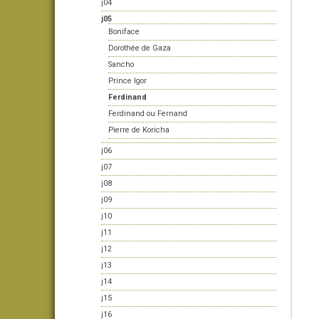
j04
j05
Boniface
Dorothée de Gaza
Sancho
Prince Igor
Ferdinand
Ferdinand ou Fernand
Pierre de Koricha
j06
j07
j08
j09
j10
j11
j12
j13
j14
j15
j16