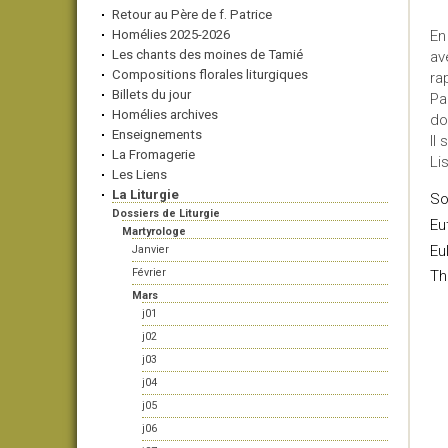
Retour au Père de f. Patrice
Homélies 2025-2026
En
Les chants des moines de Tamié
av
Compositions florales liturgiques
ra
Billets du jour
Pa
Homélies archives
do
Enseignements
Il 
La Fromagerie
Li
Les Liens
La Liturgie
So
Dossiers de Liturgie
Eu
Martyrologe
Eu
Janvier
Février
Th
Mars
j01
j02
j03
j04
j05
j06