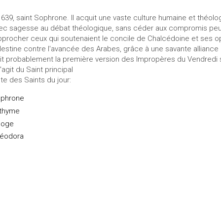
 639, saint Sophrone. Il acquit une vaste culture humaine et théologi
ec sagesse au débat théologique, sans céder aux compromis peu 
pprocher ceux qui soutenaient le concile de Chalcédoine et ses o
lestine contre l'avancée des Arabes, grâce à une savante alliance 
it probablement la première version des Impropères du Vendredi s
s'agit du Saint principal
ste des Saints du jour:
phrone
thyme
loge
éodora